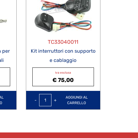
TC33040011
n per
Kit interruttori con supporto
li
e cablaggio
iva esclusa
€ 75,00
Quantità
AL
AGGIUNGI AL
O
CARRELLO