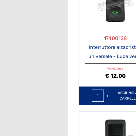
17400128
Interruttore alzacrista
universale - Luce ve
iva esclusa
€ 12,00
Quantità
AGGIUNGI 
CARRELL