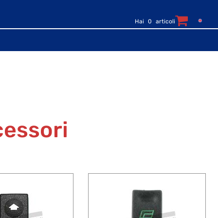
Hai
0
articoli
cessori