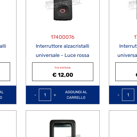
17400076
1
lli
Interruttore alzacristalli
Interrut
universale - Luce rossa
universa
iva esclusa
€ 12,00
Quantità
AL
AGGIUNGI AL
O
CARRELLO