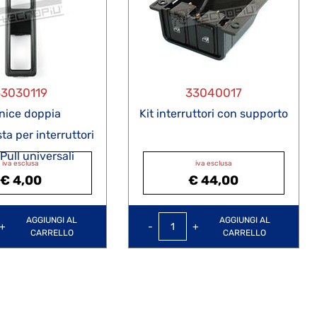
33030119
33040017
nice doppia
Kit interruttori con supporto
a per interruttori
ull universali
iva esclusa
iva esclusa
€ 4,00
€ 44,00
Quantità
Quantità
AGGIUNGI AL
AGGIUNGI AL
CARRELLO
CARRELLO