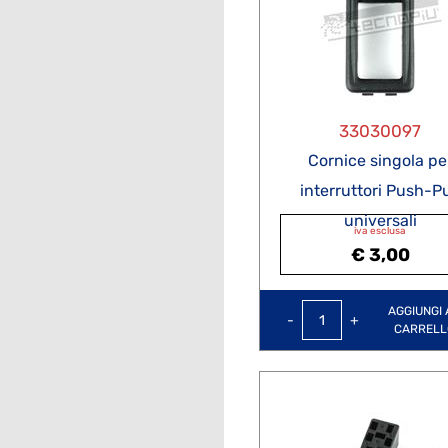
33030097
Cornice singola pe
interruttori Push-Pu
universali
iva esclusa
€ 3,00
Quantità
AGGIUNGI 
CARRELL