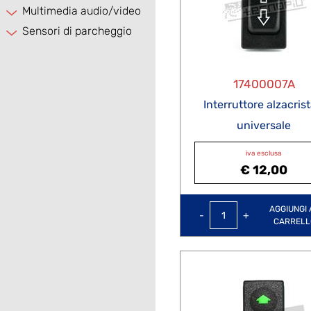
Multimedia audio/video
Sensori di parcheggio
17400007A
Interruttore alzacrista
universale
iva esclusa
€ 12,00
Quantità
AGGIUNGI 
CARRELL