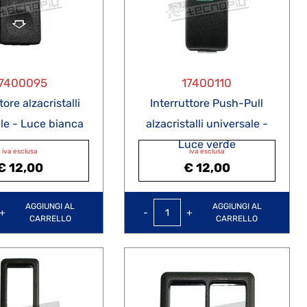
7400095
17400110
tore alzacristalli
Interruttore Push-Pull
le - Luce bianca
alzacristalli universale -
Luce verde
iva esclusa
iva esclusa
€ 12,00
€ 12,00
Quantità
Quantità
AGGIUNGI AL
AGGIUNGI AL
CARRELLO
CARRELLO