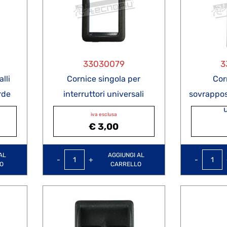
33030079
3
lli
Cornice singola per
Cor
rde
interruttori universali
sovrappost
iva esclusa
€ 3,00
Quantità
AL
AGGIUNGI AL
O
CARRELLO