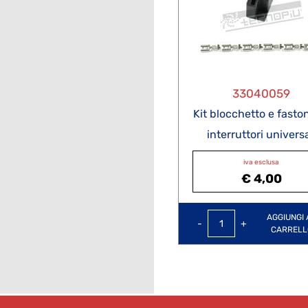
33040059
Kit blocchetto e fasto
interruttori universa
iva esclusa
€ 4,00
Quantità
AGGIUNGI 
CARRELL