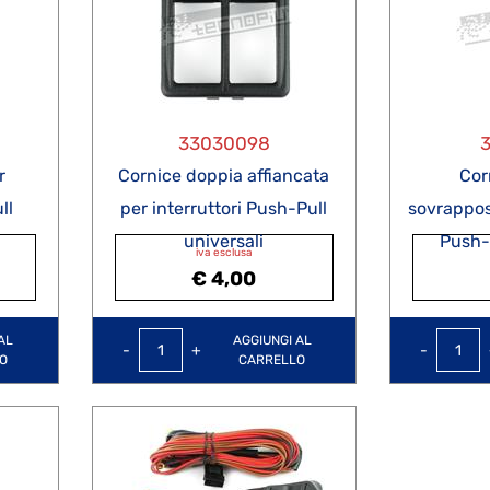
33030098
r
Cornice doppia affiancata
Cor
ll
per interruttori Push-Pull
sovrappost
universali
Push-P
iva esclusa
€ 4,00
Quantità
AL
AGGIUNGI AL
O
CARRELLO