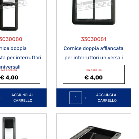
3030080
33030081
nice doppia
Cornice doppia affiancata
a per interruttori
per interruttori universali
universali
iva esclusa
iva esclusa
€ 4,00
€ 4,00
Quantità
Quantità
AGGIUNGI AL
AGGIUNGI AL
CARRELLO
CARRELLO