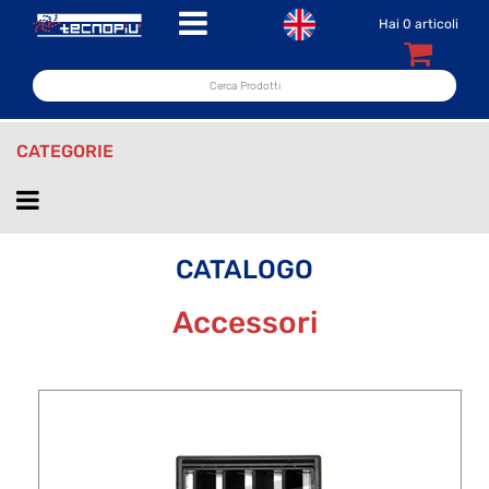
Open menu
Hai
0
articoli
CATEGORIE
Open menu
CATALOGO
Accessori