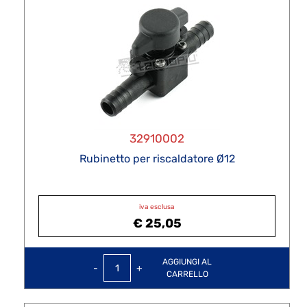
32910002
Rubinetto per riscaldatore Ø12
iva esclusa
€ 25,05
Quantità
AGGIUNGI AL
CARRELLO