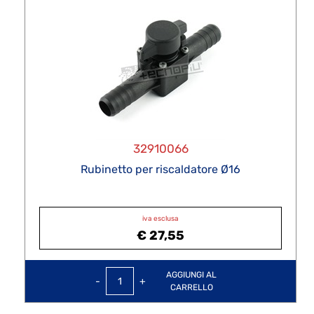
32910066
Rubinetto per riscaldatore Ø16
iva esclusa
€ 27,55
Quantità
AGGIUNGI AL
CARRELLO