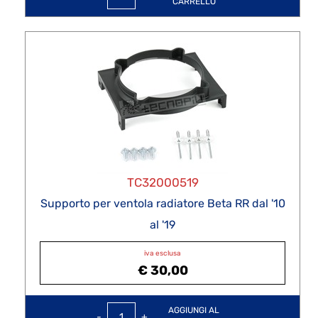
CARRELLO
TC32000519
Supporto per ventola radiatore Beta RR dal '10
al '19
iva esclusa
€ 30,00
Quantità
AGGIUNGI AL