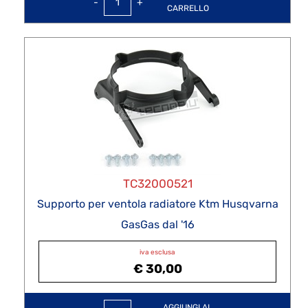
CARRELLO
TC32000521
Supporto per ventola radiatore Ktm Husqvarna
GasGas dal '16
iva esclusa
€ 30,00
Quantità
AGGIUNGI AL