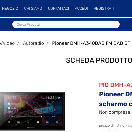
NEGOZIO
CHI SIAMO
CONTATTACI
ACCEDI
REGISTRATI
o/video
Autoradio
Pioneer DMH-A340DAB FM DAB BT s
SCHEDA PRODOTT
PIO DMH-
Pioneer 
schermo c
Non compresa 
prezzo di listino - iv