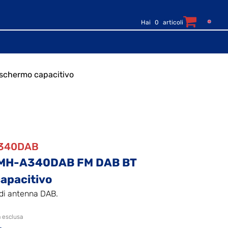
Hai
0
articoli
chermo capacitivo
O
A340DAB
DMH-A340DAB FM DAB BT
apacitivo
di antenna DAB.
a esclusa