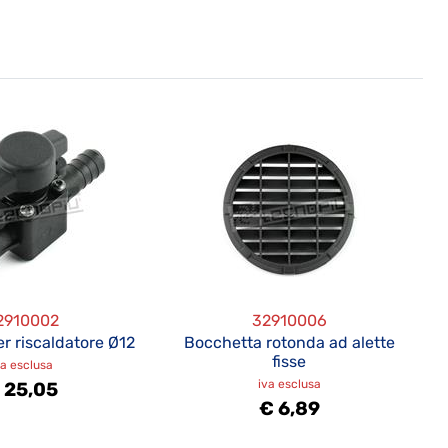
2910002
32910006
r riscaldatore Ø12
Bocchetta rotonda ad alette
fisse
va esclusa
iva esclusa
 25,05
€ 6,89