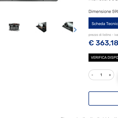
Dimensione 59
Scheda Tecni
prezzo di listino - iv
€ 363,1
VERIFICA DISPO
Quantità