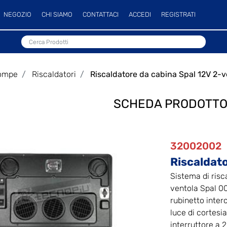
NEGOZIO
CHI SIAMO
CONTATTACI
ACCEDI
REGISTRATI
pompe
Riscaldatori
Riscaldatore da cabina Spal 12V 2-v
SCHEDA PRODOTT
32002002
Riscaldato
Sistema di risc
ventola Spal 0
rubinetto inter
luce di cortesia
interruttore a 2