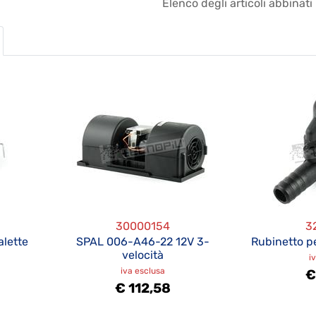
Elenco degli articoli abbinati
30000154
3
alette
SPAL 006-A46-22 12V 3-
Rubinetto pe
velocità
i
iva esclusa
€
€ 112,58