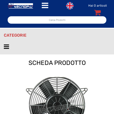
Open menu
Hai
0
articoli
CATEGORIE
Open menu
SCHEDA PRODOTTO