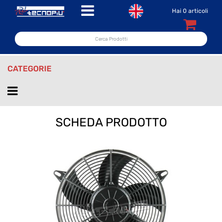
Open menu
Hai
0
articoli
CATEGORIE
Open menu
SCHEDA PRODOTTO